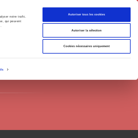
Français
Autoriser tous les cookies
lyser notre trafic.
se, qui peuvent
s.
Politique
Société
Autoriser la sélection
Cookies nécessaires uniquement
ils