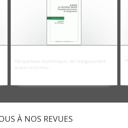
Europe: la nouvelle vague
L
T
Perspectives économiques de l'élargissement
Jacques Le Cacheux
OUS À NOS REVUES