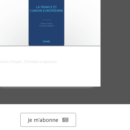
a France et l'Union européenne
hierry Chopin, Christian Lequesne
Je m’abonne