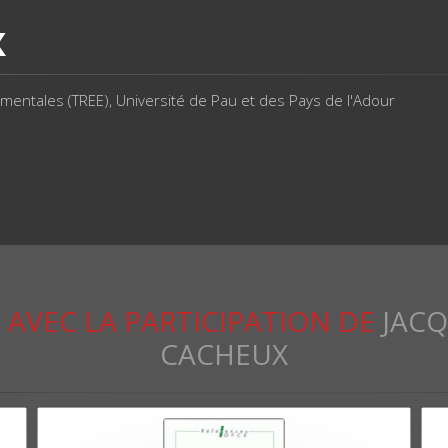
X
entales (TREE), Université de Pau et des Pays de l'Adour
S
AVEC LA PARTICIPATION DE
JACQ
CACHEUX