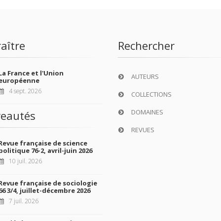
aître
Rechercher
La France et l'Union
AUTEURS
européenne
4 sept. 2026
COLLECTIONS
DOMAINES
eautés
REVUES
Revue française de science
politique 76-2, avril-juin 2026
10 juil. 2026
Revue française de sociologie
66 3/4, juillet-décembre 2026
7 juil. 2026