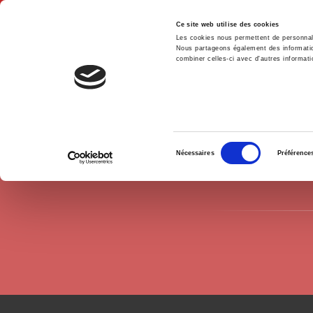
Ce site web utilise des cookies
Les cookies nous permettent de personnalis
Nous partageons également des informations
combiner celles-ci avec d'autres informatio
Accue
Auteurs
Jacques Le Cacheux
Accueil
Sélection
Nécessaires
Préférence
du
consentement