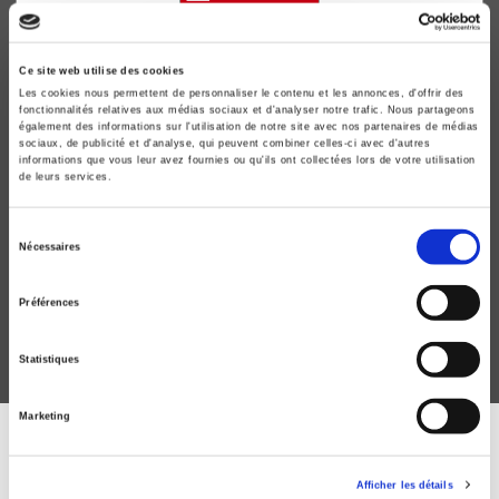
Ce site web utilise des cookies
Les cookies nous permettent de personnaliser le contenu et les annonces, d'offrir des
fonctionnalités relatives aux médias sociaux et d'analyser notre trafic. Nous partageons
également des informations sur l'utilisation de notre site avec nos partenaires de médias
sociaux, de publicité et d'analyse, qui peuvent combiner celles-ci avec d'autres
informations que vous leur avez fournies ou qu'ils ont collectées lors de votre utilisation
de leurs services.
La monnaie et l'opinion publique en France et en
Angleterre de 1924 à 1936
Sélection
Nécessaires
du
Marguerite Perrot
consentement
Préférences
Statistiques
Marketing
ABONNEZ-VOUS À NOS
Afficher les détails