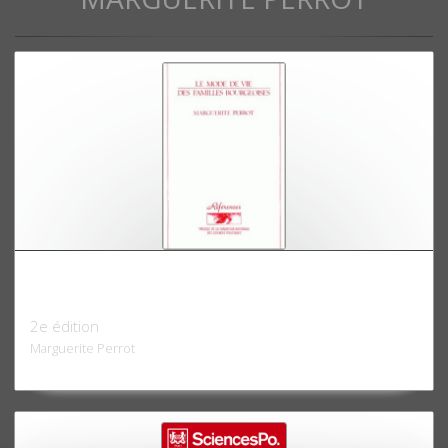
Le mode de vie des familles bourgeoises, 1873-
1953
2e édition
Marguerite Perrot