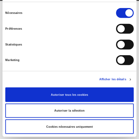
Sélection
Nécessaires
ABONNEZ-VOUS À NOS
du
consentement
REVUES
Préférences
Je m’abonne
Statistiques
Marketing
Afficher les détails
Autoriser tous les cookies
Maison d'édition dédiée aux sciences humaines et sociales, les
Presses de Sciences Po participent depuis leur création en 1976
Autoriser la sélection
à la transmission des savoirs et des idées
continuer
Cookies nécessaires uniquement
CONTACTS