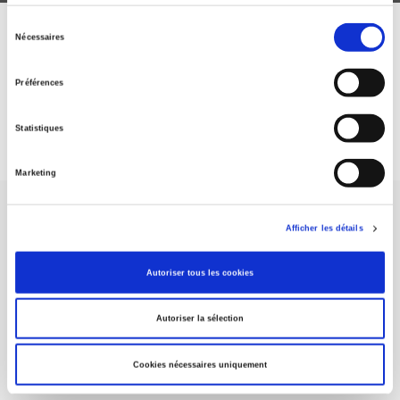
Sélection
Nécessaires
ABONNEZ-VOUS À NOS
du
consentement
REVUES
Préférences
Je m’abonne
Statistiques
Marketing
Afficher les détails
Autoriser tous les cookies
Maison d'édition dédiée aux sciences humaines et sociales, les
Presses de Sciences Po participent depuis leur création en 1976
Autoriser la sélection
à la transmission des savoirs et des idées
continuer
Cookies nécessaires uniquement
CONTACTS