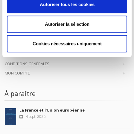
Maison d'édition dédiée aux sciences humaines et sociales, les
Autoriser tous les cookies
Presses de Sciences Po participent depuis leur création en 1976
à la transmission des savoirs et des idées
continuer
Autoriser la sélection
CONTACTS
Cookies nécessaires uniquement
FOREIGN RIGHTS
POUR LES LIBRAIRES
CONDITIONS GÉNÉRALES
MON COMPTE
À paraître
La France et l'Union européenne
4 sept. 2026