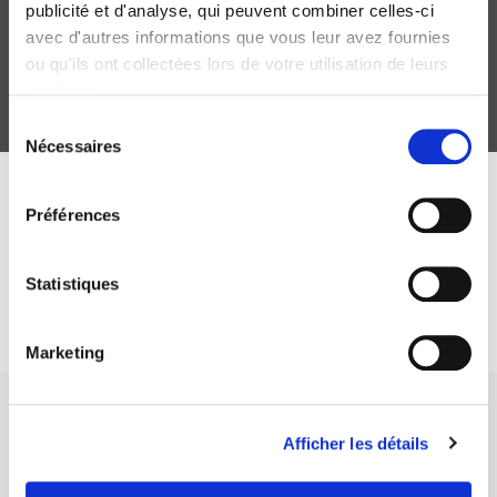
publicité et d'analyse, qui peuvent combiner celles-ci
avec d'autres informations que vous leur avez fournies
ou qu'ils ont collectées lors de votre utilisation de leurs
services.
Sélection
Nécessaires
du
consentement
ABONNEZ-VOUS À NOS
Préférences
REVUES
Statistiques
Je m’abonne
Marketing
Afficher les détails