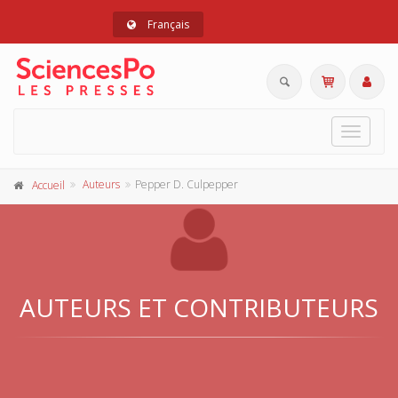
Français
Toggle
navigat
Auteurs
Pepper D. Culpepper
Accueil
AUTEURS ET CONTRIBUTEURS