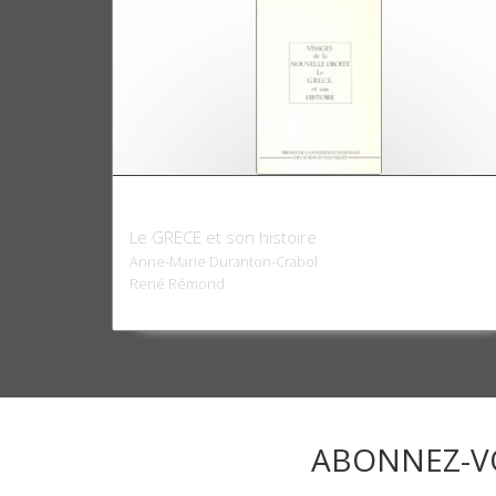
Visages de la Nouvelle droite
Le GRECE et son histoire
Anne-Marie Duranton-Crabol
René Rémond
ABONNEZ-V