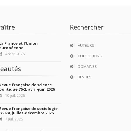
aître
Rechercher
La France et l'Union
AUTEURS
européenne
4 sept. 2026
COLLECTIONS
DOMAINES
eautés
REVUES
Revue française de science
politique 76-2, avril-juin 2026
10 juil. 2026
Revue française de sociologie
66 3/4, juillet-décembre 2026
7 juil. 2026