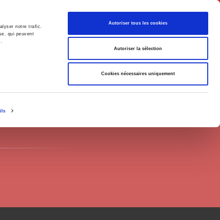
Français
Autoriser tous les cookies
lyser notre trafic.
se, qui peuvent
s.
Politique
Société
Autoriser la sélection
Cookies nécessaires uniquement
ils