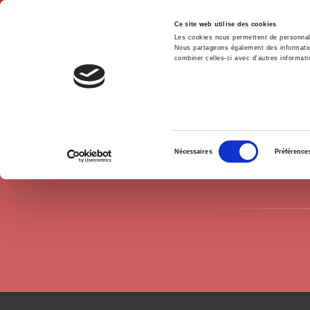
Ce site web utilise des cookies
Les cookies nous permettent de personnalis
Nous partageons également des informations
combiner celles-ci avec d'autres informatio
Accue
Auteurs
Anne-Marie Duranton-Crabol
Accueil
Sélection
Nécessaires
Préférence
du
consentement