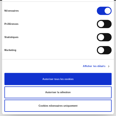
Sélection
Nécessaires
ABONNEZ-VOUS À NOS
du
consentement
REVUES
Préférences
Je m’abonne
Statistiques
Marketing
Afficher les détails
Autoriser tous les cookies
Maison d'édition dédiée aux sciences humaines et sociales, les
Presses de Sciences Po participent depuis leur création en 1976
Autoriser la sélection
à la transmission des savoirs et des idées
continuer
Cookies nécessaires uniquement
CONTACTS