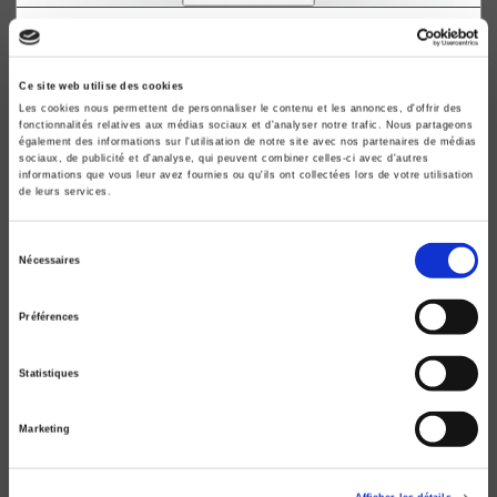
Raisons politiques 04, 2001
La pensée catholique
Ce site web utilise des cookies
Jean-Marie Donegani
Les cookies nous permettent de personnaliser le contenu et les annonces, d'offrir des
fonctionnalités relatives aux médias sociaux et d'analyser notre trafic. Nous partageons
également des informations sur l'utilisation de notre site avec nos partenaires de médias
sociaux, de publicité et d'analyse, qui peuvent combiner celles-ci avec d'autres
informations que vous leur avez fournies ou qu'ils ont collectées lors de votre utilisation
de leurs services.
Sélection
Nécessaires
du
consentement
Préférences
Statistiques
Marketing
La liberté de choisir
Pluralisme religieux et pluralisme politique dans le
catholicisme français contemporain