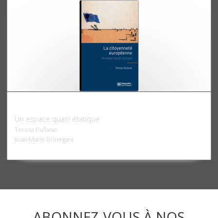
La citoyenneté européenne
Un espace quasi étatique
Teresa Pullano
Jean-Marie Donegani
ABONNEZ-VOUS À NOS