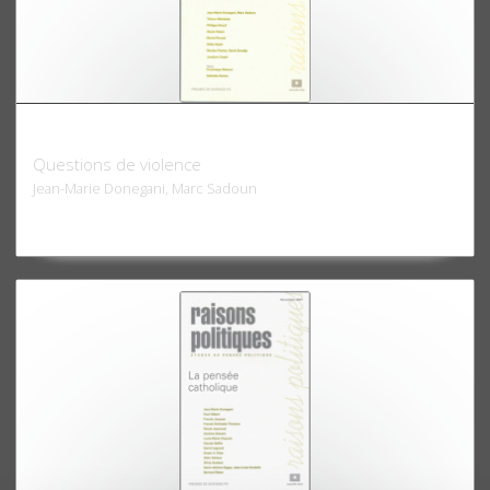
Raisons politiques 09, 2003
Questions de violence
Jean-Marie Donegani, Marc Sadoun