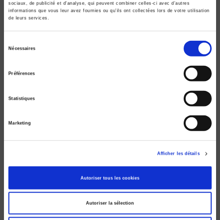
sociaux, de publicité et d'analyse, qui peuvent combiner celles-ci avec d'autres
informations que vous leur avez fournies ou qu'ils ont collectées lors de votre utilisation
de leurs services.
Sélection
Nécessaires
du
Le marché des universitaires
consentement
France, Allemagne, Etats-Unis
Préférences
Christine Musselin
Statistiques
Marketing
Afficher les détails
Autoriser tous les cookies
Autoriser la sélection