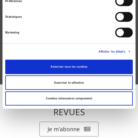
Préférences
Statistiques
Les Loyers des bourgeois de Paris, 1860-1958
Marketing
Françoise Marnata
Afficher les détails
Autoriser tous les cookies
Autoriser la sélection
ABONNEZ-VOUS À NOS
Cookies nécessaires uniquement
REVUES
Je m’abonne