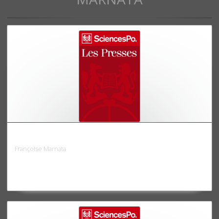
La Bourse et le financement des investissements
Françoise Marnata