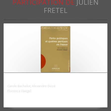
PARTICIPATION DE
JULIEN
FRETEL
Partis politiques et système partisan en France
Carole Bachelot, Alexandre Dézé
Florence Haegel