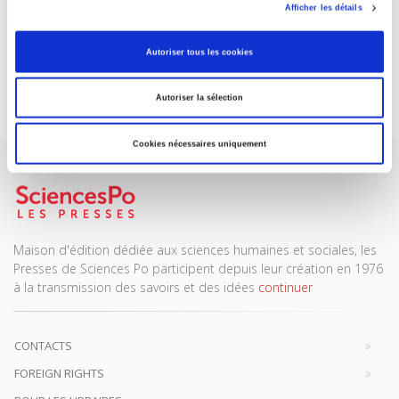
ABONNEZ-VOUS À NOS
Afficher les détails
REVUES
Autoriser tous les cookies
Je m’abonne
Autoriser la sélection
Cookies nécessaires uniquement
Maison d'édition dédiée aux sciences humaines et sociales, les
Presses de Sciences Po participent depuis leur création en 1976
à la transmission des savoirs et des idées
continuer
CONTACTS
FOREIGN RIGHTS