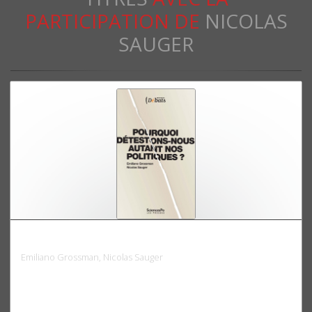
PARTICIPATION DE
NICOLAS
SAUGER
Pourquoi détestons-nous autant nos politiques ?
Emiliano Grossman, Nicolas Sauger