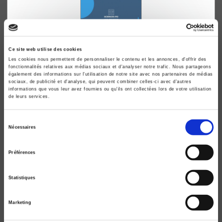
Les Français contre l'Europe
Sylvain Brouard, Emiliano Grossman
Ce site web utilise des cookies
Les cookies nous permettent de personnaliser le contenu et les annonces, d'offrir des
fonctionnalités relatives aux médias sociaux et d'analyser notre trafic. Nous partageons
également des informations sur l'utilisation de notre site avec nos partenaires de médias
sociaux, de publicité et d'analyse, qui peuvent combiner celles-ci avec d'autres
informations que vous leur avez fournies ou qu'ils ont collectées lors de votre utilisation
de leurs services.
Sélection
Nécessaires
du
consentement
Préférences
Statistiques
Marketing
Le Monde d'aujourd'hui