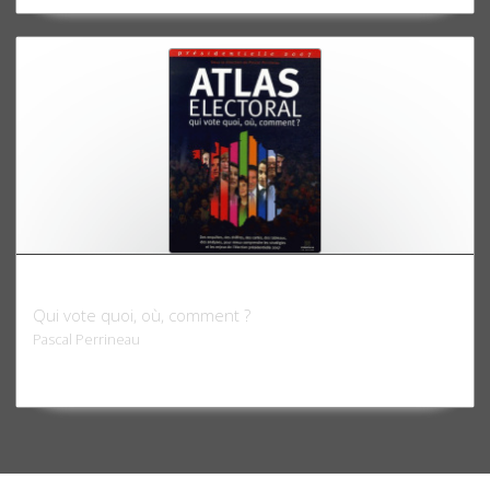
Atlas électoral 2007
Qui vote quoi, où, comment ?
Pascal Perrineau