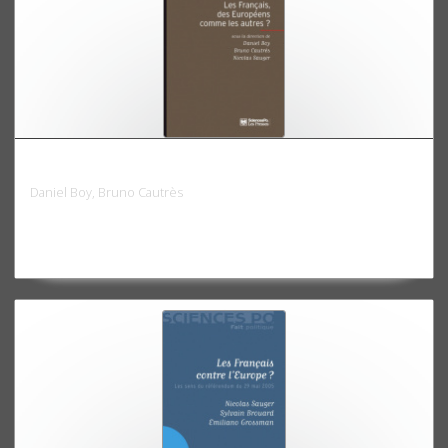
Les Français, des Européens comme les autres ?
Daniel Boy, Bruno Cautrès