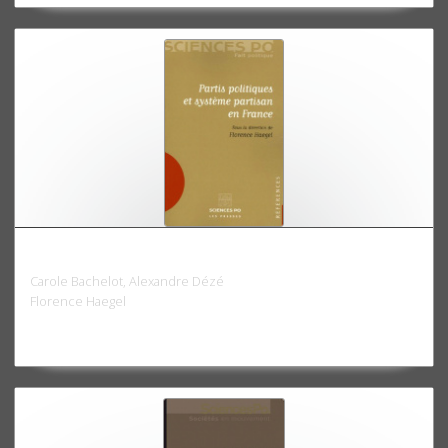
Partis politiques et système partisan en France
Carole Bachelot, Alexandre Dézé
Florence Haegel