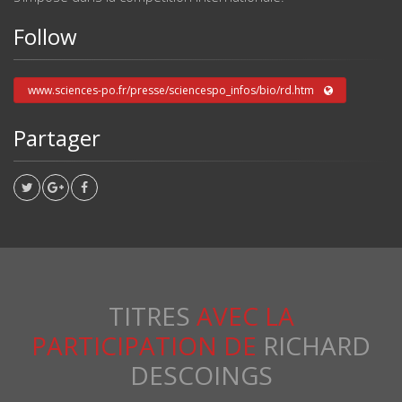
Follow
www.sciences-po.fr/presse/sciencespo_infos/bio/rd.htm
Partager
TITRES
AVEC LA
PARTICIPATION DE
RICHARD
DESCOINGS