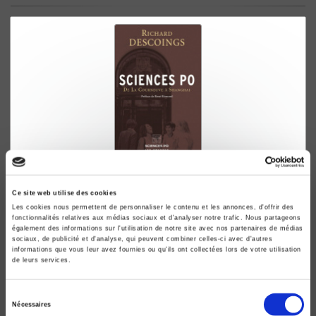
Sciences Po
De la Courneuve à Shanghai
Ce site web utilise des cookies
Les cookies nous permettent de personnaliser le contenu et les annonces, d'offrir des
Richard Descoings
fonctionnalités relatives aux médias sociaux et d'analyser notre trafic. Nous partageons
René Rémond
également des informations sur l'utilisation de notre site avec nos partenaires de médias
sociaux, de publicité et d'analyse, qui peuvent combiner celles-ci avec d'autres
informations que vous leur avez fournies ou qu'ils ont collectées lors de votre utilisation
de leurs services.
Sélection
Nécessaires
du