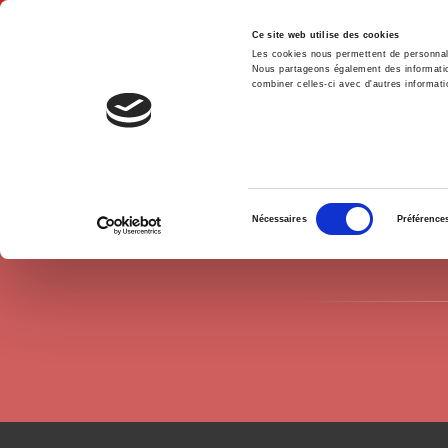
Ce site web utilise des cookies
Les cookies nous permettent de personnalis
Nous partageons également des informations
combiner celles-ci avec d'autres informatio
Accue
Auteurs
Giuseppe Ciavarini Azzi
Accueil
Sélection
Nécessaires
Préférence
du
consentement