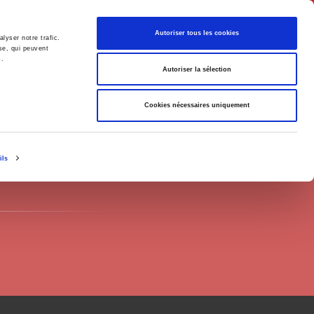
Français
Autoriser tous les cookies
lyser notre trafic.
se, qui peuvent
s.
Politique
Société
Autoriser la sélection
Cookies nécessaires uniquement
ils