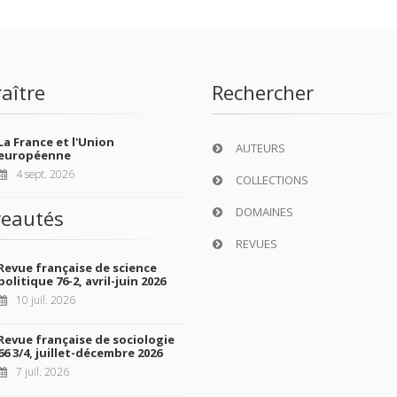
aître
Rechercher
La France et l'Union
AUTEURS
européenne
4 sept. 2026
COLLECTIONS
DOMAINES
eautés
REVUES
Revue française de science
politique 76-2, avril-juin 2026
10 juil. 2026
Revue française de sociologie
66 3/4, juillet-décembre 2026
7 juil. 2026