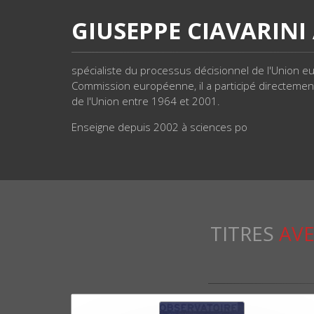
GIUSEPPE CIAVARINI 
spécialiste du processus décisionnel de l'Union eu
Commission européenne, il a participé directemen
de l'Union entre 1964 et 2001.
Enseigne depuis 2002 à sciences po
TITRES
AVE