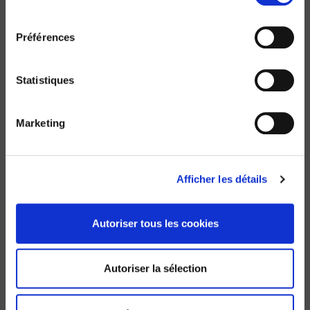
La Ve République démystifiée
consentement
Olivier Duhamel, Martial Foucault
Préférences
Statistiques
Marketing
Afficher les détails
Autoriser tous les cookies
Une "French touch" dans l'analyse des politiques
Autoriser la sélection
publiques ?
Laurie Boussaguet, Sophie Jacquot