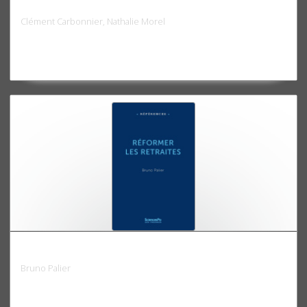
Les politiques publiques par la défiscalisation
Clément Carbonnier, Nathalie Morel
Réformer les retraites
Bruno Palier