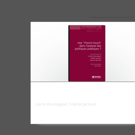
Une "French touch" dans l'analyse des
politiques publiques ?
Laurie Boussaguet, Sophie Jacquot