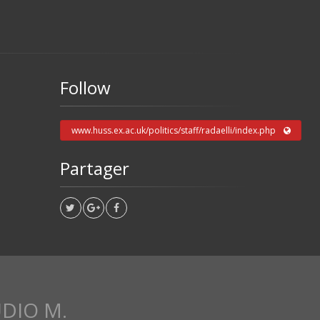
Follow
www.huss.ex.ac.uk/politics/staff/radaelli/index.php
Partager
DIO M.