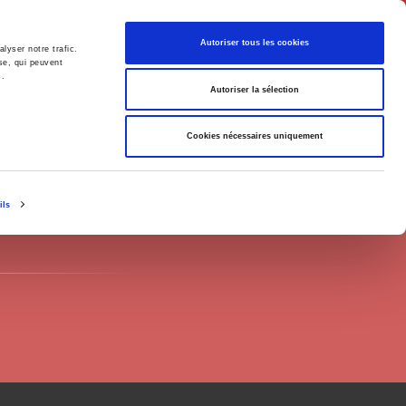
Français
Autoriser tous les cookies
lyser notre trafic.
se, qui peuvent
s.
Politique
Société
Autoriser la sélection
Cookies nécessaires uniquement
ils