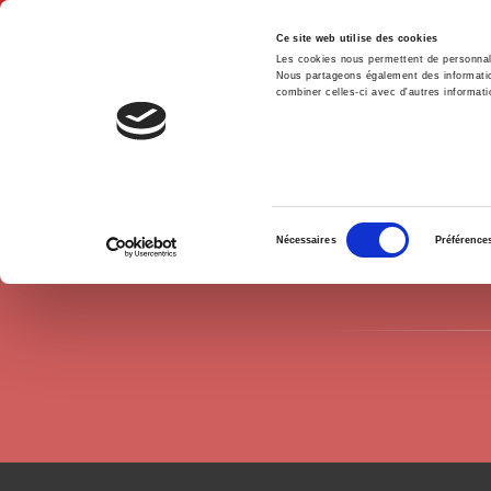
Ce site web utilise des cookies
Les cookies nous permettent de personnalis
Nous partageons également des informations
combiner celles-ci avec d'autres informatio
Accue
Auteurs
Claudio M. Radaelli
Accueil
Sélection
Nécessaires
Préférence
du
consentement