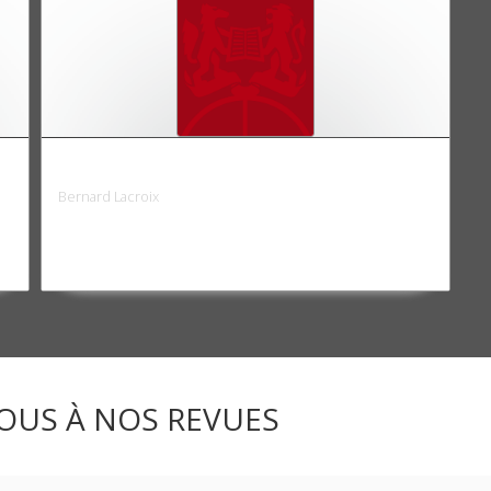
Durkheim et le politique
Bernard Lacroix
OUS À NOS REVUES