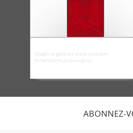
Le président de la République
Usages et genèses d'une institution
Bernard Lacroix, Jacques Lagroye
ABONNEZ-V