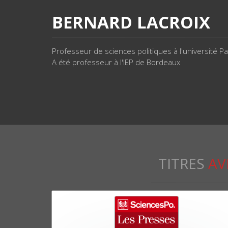
BERNARD LACROIX
Professeur de sciences politiques à l'université P
A été professeur à l'IEP de Bordeaux
TITRES
AV