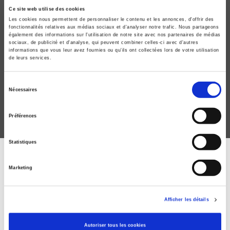
Ce site web utilise des cookies
Les cookies nous permettent de personnaliser le contenu et les annonces, d'offrir des
fonctionnalités relatives aux médias sociaux et d'analyser notre trafic. Nous partageons
également des informations sur l'utilisation de notre site avec nos partenaires de médias
sociaux, de publicité et d'analyse, qui peuvent combiner celles-ci avec d'autres
La vie politique
informations que vous leur avez fournies ou qu'ils ont collectées lors de votre utilisation
de leurs services.
Pour Pascal Perrineau
Piero Ignazi, Dominique Reynié
Sélection
Nécessaires
du
consentement
Préférences
Statistiques
ABONNEZ-VOUS À NOS
Marketing
REVUES
Afficher les détails
Je m’abonne
Autoriser tous les cookies