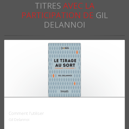
TITRES
AVEC LA
PARTICIPATION DE
GIL
DELANNOI
Le Tirage au sort
Comment l'utiliser
Gil Delannoi