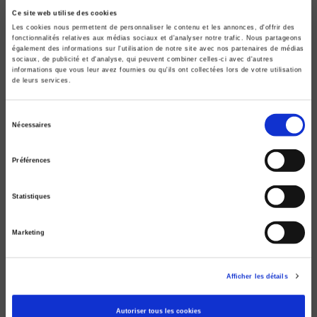
Ce site web utilise des cookies
Les cookies nous permettent de personnaliser le contenu et les annonces, d'offrir des
fonctionnalités relatives aux médias sociaux et d'analyser notre trafic. Nous partageons
également des informations sur l'utilisation de notre site avec nos partenaires de médias
sociaux, de publicité et d'analyse, qui peuvent combiner celles-ci avec d'autres
informations que vous leur avez fournies ou qu'ils ont collectées lors de votre utilisation
de leurs services.
Sélection
Nécessaires
La vie politique
du
consentement
Pour Pascal Perrineau
Préférences
Piero Ignazi, Dominique Reynié
Statistiques
Marketing
Afficher les détails
Autoriser tous les cookies