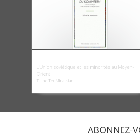
Colporteurs du Komintern
L'Union soviétique et les minorités au Moyen-
Orient
Taline Ter Minassian
ABONNEZ-V