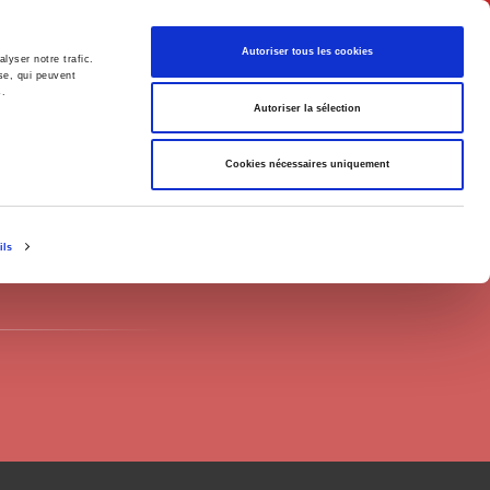
Français
Autoriser tous les cookies
lyser notre trafic.
se, qui peuvent
s.
Politique
Société
Autoriser la sélection
Cookies nécessaires uniquement
ils