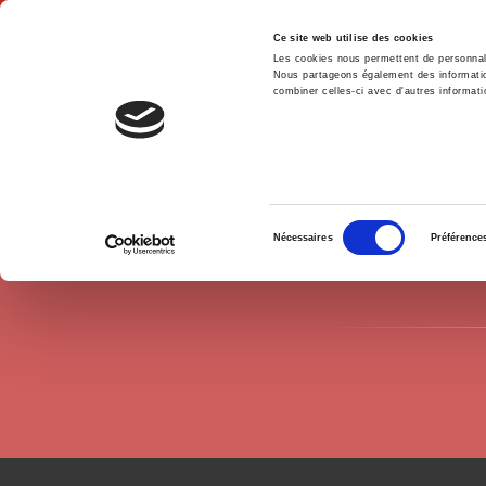
Ce site web utilise des cookies
Les cookies nous permettent de personnalis
Nous partageons également des informations
combiner celles-ci avec d'autres informatio
Accue
Auteurs
Taline Ter Minassian
Accueil
Sélection
Nécessaires
Préférence
du
consentement