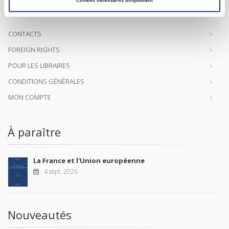
à la transmission des savoirs et des idées
continuer
Cookies nécessaires uniquement
CONTACTS
FOREIGN RIGHTS
POUR LES LIBRAIRES
CONDITIONS GÉNÉRALES
MON COMPTE
À paraître
La France et l'Union européenne
4 sept. 2026
Nouveautés