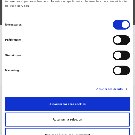
informations que vous leur avez fournies ou qu'ils ont collectées lors de votre utilisation
de leurs services.
Sélection
Nécessaires
du
consentement
ABONNEZ-VOUS À NOS
Préférences
REVUES
Statistiques
Je m’abonne
Marketing
Afficher les détails
Autoriser tous les cookies
Autoriser la sélection
Maison d'édition dédiée aux sciences humaines et sociales, les
Presses de Sciences Po participent depuis leur création en 1976