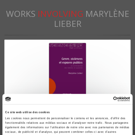
WORKS
INVOLVING
MARYLÈNE
LIEBER
Genre, violences et espaces publics
Ce site web utilise des cookies
La vulnérabilité des femmes en question
Les cookies nous permettent de personnaliser le contenu et les annonces, d'offrir des
Marylène Lieber
fonctionnalités relatives aux médias sociaux et d'analyser notre trafic. Nous partageons
également des informations sur l'utilisation de notre site avec nos partenaires de médias
sociaux, de publicité et d'analyse, qui peuvent combiner celles-ci avec d'autres