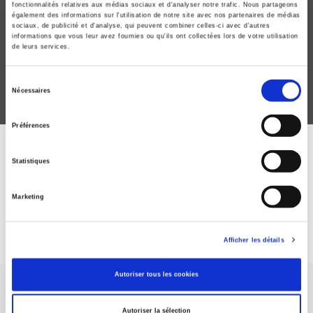
Patrimoine, politique et société
fonctionnalités relatives aux médias sociaux et d'analyser notre trafic. Nous partageons
également des informations sur l'utilisation de notre site avec nos partenaires de médias
Patrice Béghain
sociaux, de publicité et d'analyse, qui peuvent combiner celles-ci avec d'autres
informations que vous leur avez fournies ou qu'ils ont collectées lors de votre utilisation
de leurs services.
Sélection
Nécessaires
du
consentement
Préférences
ABONNEZ-VOUS À NOS
Statistiques
REVUES
Marketing
Je m’abonne
Afficher les détails
Autoriser tous les cookies
Autoriser la sélection