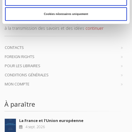
Cookies nécessaires uniquement
Maison d'édition dédiée aux sciences humaines et sociales, les
Presses de Sciences Po participent depuis leur création en 1976
à la transmission des savoirs et des idées
continuer
CONTACTS
FOREIGN RIGHTS
POUR LES LIBRAIRES
CONDITIONS GÉNÉRALES
MON COMPTE
À paraître
La France et l'Union européenne
4 sept. 2026