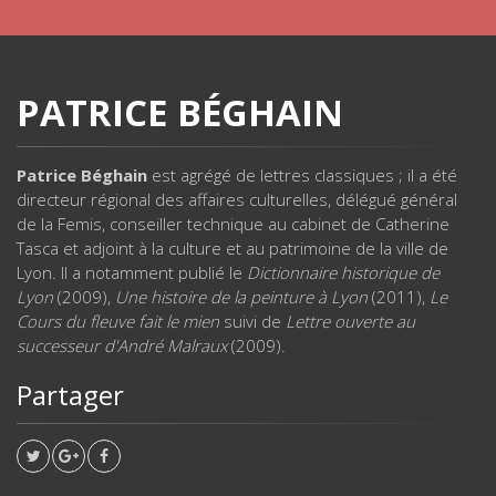
PATRICE BÉGHAIN
Patrice Béghain
est agrégé de lettres classiques ; il a été
directeur régional des affaires culturelles, délégué général
de la Femis, conseiller technique au cabinet de Catherine
Tasca et adjoint à la culture et au patrimoine de la ville de
Lyon. Il a notamment publié le
Dictionnaire historique de
Lyon
(2009),
Une histoire de la peinture à Lyon
(2011),
Le
Cours du fleuve fait le mien
suivi de
Lettre ouverte au
successeur d'André Malraux
(2009).
Partager