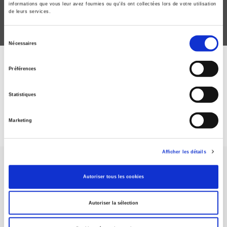
informations que vous leur avez fournies ou qu'ils ont collectées lors de votre utilisation
de leurs services.
Sélection
Nécessaires
du
consentement
ABONNEZ-VOUS À NOS
Préférences
REVUES
Statistiques
Je m’abonne
Marketing
Afficher les détails
Autoriser tous les cookies
Autoriser la sélection
Maison d'édition dédiée aux sciences humaines et sociales, les
Presses de Sciences Po participent depuis leur création en 1976