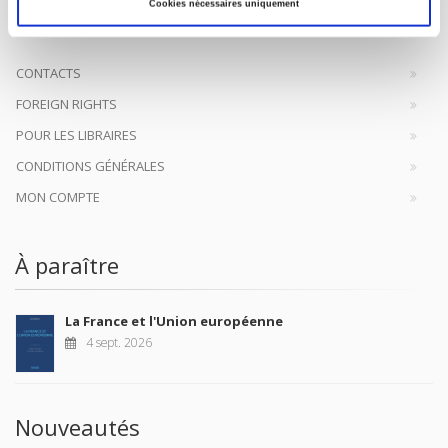
à la transmission des savoirs et des idées
continuer
Cookies nécessaires uniquement
CONTACTS
FOREIGN RIGHTS
POUR LES LIBRAIRES
CONDITIONS GÉNÉRALES
MON COMPTE
À paraître
La France et l'Union européenne
4 sept. 2026
Nouveautés