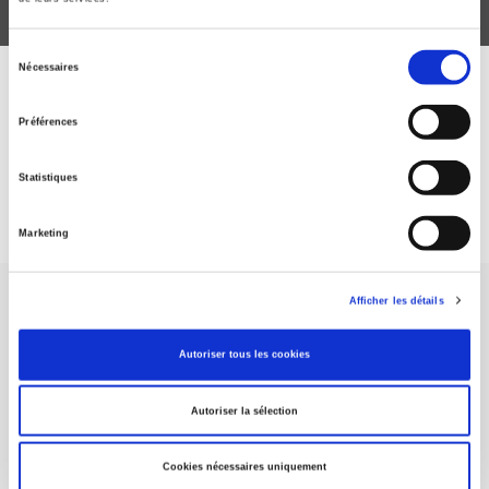
Sélection
Nécessaires
du
ABONNEZ-VOUS À NOS
consentement
Préférences
REVUES
Statistiques
Je m’abonne
Marketing
Afficher les détails
Autoriser tous les cookies
Maison d'édition dédiée aux sciences humaines et sociales, les
Autoriser la sélection
Presses de Sciences Po participent depuis leur création en 1976
à la transmission des savoirs et des idées
continuer
Cookies nécessaires uniquement