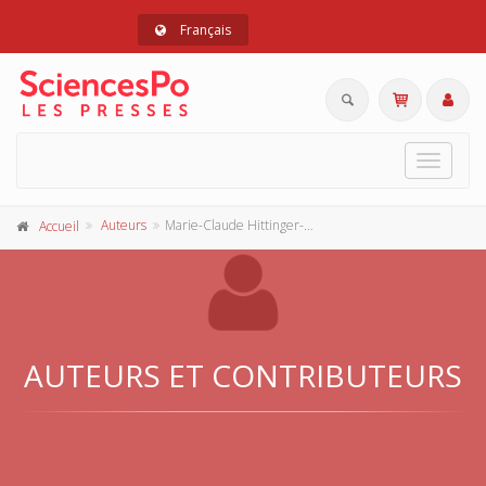
Français
Toggle
navigat
Auteurs
Marie-Claude Hittinger-Le Gros
Accueil
AUTEURS ET CONTRIBUTEURS