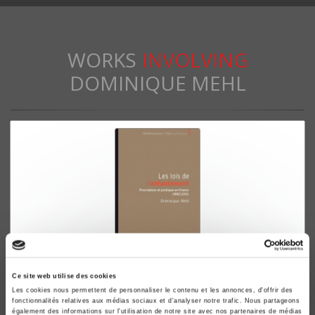
WORKS
INVOLVING
DOMINIQUE MEHL
Ce site web utilise des cookies
Les lois de l'enfantement
Les cookies nous permettent de personnaliser le contenu et les annonces, d'offrir des
Procréation et politique en France (1982-2011)
fonctionnalités relatives aux médias sociaux et d'analyser notre trafic. Nous partageons
également des informations sur l'utilisation de notre site avec nos partenaires de médias