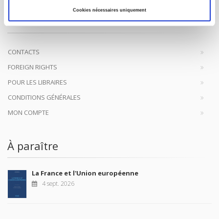
Presses de Sciences Po participent depuis leur création en 1976
Cookies nécessaires uniquement
à la transmission des savoirs et des idées
continuer
CONTACTS
FOREIGN RIGHTS
POUR LES LIBRAIRES
CONDITIONS GÉNÉRALES
MON COMPTE
À paraître
La France et l'Union européenne
4 sept. 2026