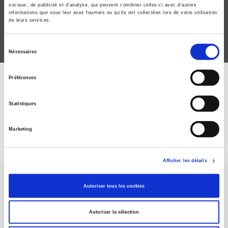
Dominique Mehl
sociaux, de publicité et d'analyse, qui peuvent combiner celles-ci avec d'autres
informations que vous leur avez fournies ou qu'ils ont collectées lors de votre utilisation
de leurs services.
Sélection
Nécessaires
du
consentement
Préférences
ABONNEZ-VOUS À NOS
REVUES
Statistiques
Marketing
Je m’abonne
Afficher les détails
Autoriser tous les cookies
Autoriser la sélection
Maison d'édition dédiée aux sciences humaines et sociales, les