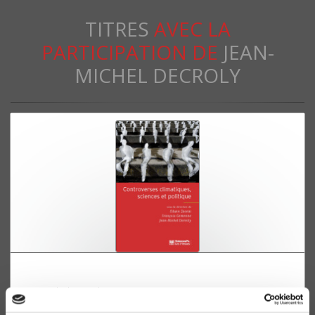
TITRES
AVEC LA
PARTICIPATION DE
JEAN-
MICHEL DECROLY
Controverses climatiques, sciences et politique
Jean-Michel Decroly, François Gemenne