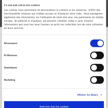
Ce site web utilise des cookies
Les cookies nous permettent de personnaliser le contenu et les annonces, d'offrir des
fonctionnalités relatives aux médias sociaux et d'analyser notre trafic. Nous partageons
également des informations sur l'utilisation de notre site avec nos partenaires de médias
sociaux, de publicité et d'analyse, qui peuvent combiner celles-ci avec d'autres
informations que vous leur avez fournies ou qu'ils ont collectées lors de votre utilisation
de leurs services.
Sélection
ÉVÉNEMENTS PRÉCÉDENTS
Nécessaires
du
consentement
Préférences
Les marchands de
doutes et les
Statistiques
controverses
Marketing
scientifiques
Afficher les détails
Jeudi 29 mars 2012 de 17h à 19h
Sciences Po – Amphithéâtre Caquot
Autoriser tous les cookies