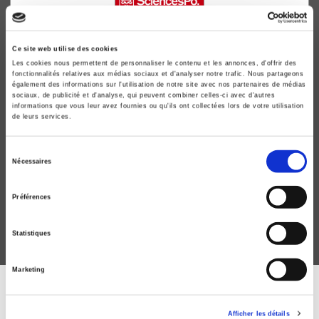
Ce site web utilise des cookies
Les cookies nous permettent de personnaliser le contenu et les annonces, d'offrir des
fonctionnalités relatives aux médias sociaux et d'analyser notre trafic. Nous partageons
également des informations sur l'utilisation de notre site avec nos partenaires de médias
sociaux, de publicité et d'analyse, qui peuvent combiner celles-ci avec d'autres
informations que vous leur avez fournies ou qu'ils ont collectées lors de votre utilisation
de leurs services.
Sirius face à l'histoire
Sélection
Morale et politique chez Hubert Beuve-Méry
Nécessaires
du
Bruno Rémond
consentement
Préférences
Statistiques
Marketing
ABONNEZ-VOUS À NOS
Afficher les détails