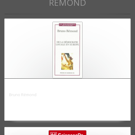
RÉMOND
De la démocratie locale en Europe
Bruno Rémond