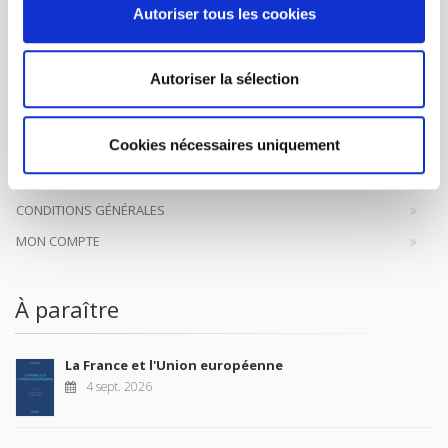
Maison d'édition dédiée aux sciences humaines et sociales, les
Autoriser tous les cookies
Presses de Sciences Po participent depuis leur création en 1976
à la transmission des savoirs et des idées
continuer
Autoriser la sélection
CONTACTS
Cookies nécessaires uniquement
FOREIGN RIGHTS
POUR LES LIBRAIRES
CONDITIONS GÉNÉRALES
MON COMPTE
À paraître
La France et l'Union européenne
4 sept. 2026