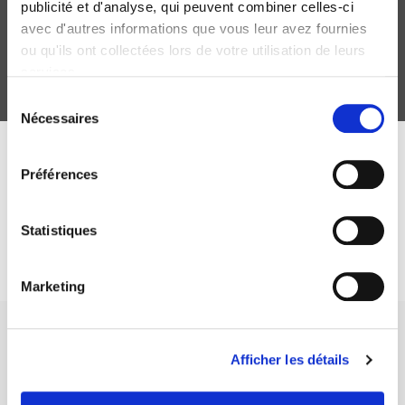
publicité et d'analyse, qui peuvent combiner celles-ci
Judith Assouly
avec d'autres informations que vous leur avez fournies
ou qu'ils ont collectées lors de votre utilisation de leurs
services.
Sélection
Nécessaires
du
consentement
ABONNEZ-VOUS À NOS
Préférences
REVUES
Statistiques
Je m’abonne
Marketing
Afficher les détails