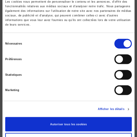
Les cookies nous permettent de personnaliser le contenu et les annonces, d'offrir des
fonctionnalités relatives aux médias sociaux et d'analyser notre trafic. Nous partageons
également des informations sur l'utilisation de notre site avec nos partenaires de médias
sociaux, de publicité et d'analyse, qui peuvent combiner celles-ci avec d'autres
informations que vous leur avez fournies ou qu'ils ont collectées lors de votre utilisation
de leurs services.
Sélection
Nécessaires
du
consentement
Préférences
Le Monde d'aujourd'hui
Les sciences sociales au temps de la Covid
Statistiques
Marc Lazar, Guillaume Plantin
Marketing
Afficher les détails
Autoriser tous les cookies