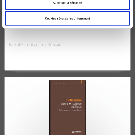
Autoriser la sélection
Cookies nécessaires uniquement
La démocratie de l'entre-soi
Pascal Perrineau, Luc Rouban