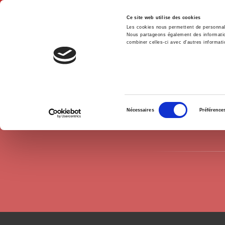
Ce site web utilise des cookies
Les cookies nous permettent de personnalis
Nous partageons également des informations
combiner celles-ci avec d'autres informatio
Accue
Auteurs
Marc Ferracci
Accueil
Sélection
Nécessaires
Préférence
du
consentement