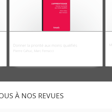
L'apprentissage
É
M
Donner la priorité aux moins qualifiés
Pierre Cahuc, Marc Ferracci
OUS À NOS REVUES