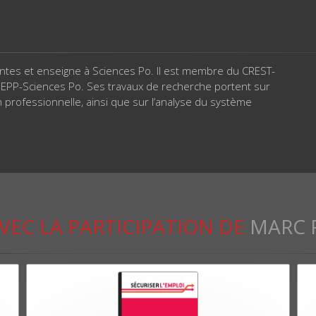
antes et enseigne à Sciences Po. Il est membre du CREST-
IEPP-Sciences Po. Ses travaux de recherche portent sur
n professionnelle, ainsi que sur l’analyse du système
VEC LA PARTICIPATION DE
MARC 