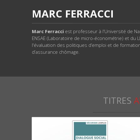
MARC FERRACCI
Marc Ferracci
est professeur à l'Université de N
ENSAE (Laboratoire de micro-économétrie) et du L
l'évaluation des politiques d’emploi et de formatio
d’assurance chômage.
TITRES
A