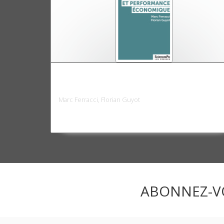
Dialogue social et performance
économique
Marc Ferracci, Florian Guyot
ABONNEZ-V