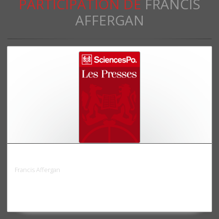
PARTICIPATION DE
FRANCIS
AFFERGAN
Critiques anthropologiques
Francis Affergan