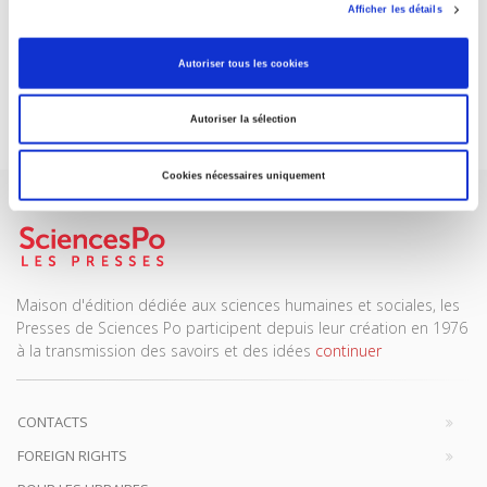
ABONNEZ-VOUS À NOS
Afficher les détails
REVUES
Autoriser tous les cookies
Je m’abonne
Autoriser la sélection
Cookies nécessaires uniquement
Maison d'édition dédiée aux sciences humaines et sociales, les
Presses de Sciences Po participent depuis leur création en 1976
à la transmission des savoirs et des idées
continuer
CONTACTS
FOREIGN RIGHTS