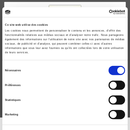
Ce site web utilise des cookies
Les cookies nous permettent de personnaliser le contenu et les annonces, d'offrir des
fonctionnalités relatives aux médias sociaux et d'analyser notre trafic. Nous partageons
également des informations sur l'utilisation de notre site avec nos partenaires de médias
sociaux, de publicité et d'analyse, qui peuvent combiner celles-ci avec d'autres
informations que vous leur avez fournies ou qu'ils ont collectées lors de votre utilisation
de leurs services.
Anthropologie à la Martinique
Sélection
Nécessaires
du
Francis Affergan
Georges Balandier
consentement
Préférences
Statistiques
Marketing