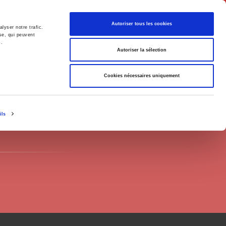
Français
Autoriser tous les cookies
lyser notre trafic.
se, qui peuvent
s.
Politique
Société
Autoriser la sélection
Cookies nécessaires uniquement
ils