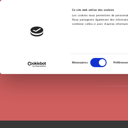
Ce site web utilise des cookies
Les cookies nous permettent de personnalis
Nous partageons également des informations
combiner celles-ci avec d'autres informatio
Accue
Auteurs
Jean-Paul Chagnollaud
Accueil
Sélection
Nécessaires
Préférence
du
consentement