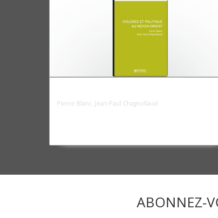
Violence et politique au Moyen-Orient
Pierre Blanc, Jean-Paul Chagnollaud
ABONNEZ-V