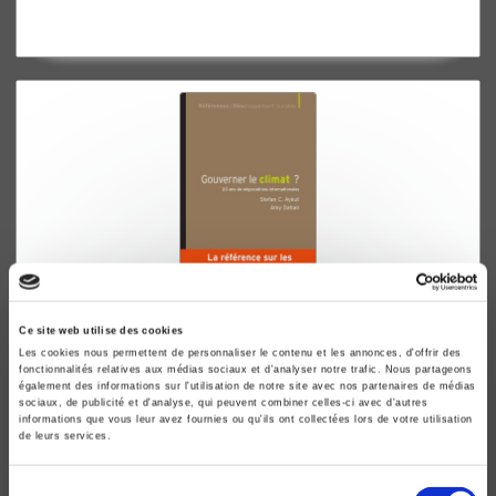
Gouverner le climat ?
Ce site web utilise des cookies
Les cookies nous permettent de personnaliser le contenu et les annonces, d'offrir des
20 ans de négociations internationales
fonctionnalités relatives aux médias sociaux et d'analyser notre trafic. Nous partageons
Stefan C. Aykut, Amy Dahan
également des informations sur l'utilisation de notre site avec nos partenaires de médias
sociaux, de publicité et d'analyse, qui peuvent combiner celles-ci avec d'autres
informations que vous leur avez fournies ou qu'ils ont collectées lors de votre utilisation
de leurs services.
Sélection