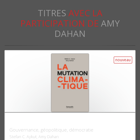
TITRES
AVEC LA
PARTICIPATION DE
AMY
DAHAN
nouveau
La mutation climatique
Gouvernance, géopolitique, démocratie
Stefan C. Aykut, Amy Dahan