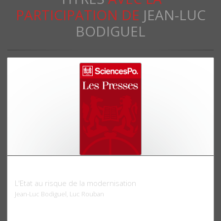
PARTICIPATION DE
JEAN-LUC
BODIGUEL
Le fonctionnaire détrôné?
L'Etat au risque de la modernisation
Jean-Luc Bodiguel, Luc Rouban