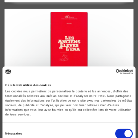
L'École nationale d'administration
Ce site web utilise des cookies
Volume Sociologie. Les anciens élèves de l'ENA
Les cookies nous permettent de personnaliser le contenu et les annonces, d'offrir des
Jean-Luc Bodiguel, Marie-Christine Kessler
fonctionnalités relatives aux médias sociaux et d'analyser notre trafic. Nous partageons
également des informations sur l'utilisation de notre site avec nos partenaires de médias
sociaux, de publicité et d'analyse, qui peuvent combiner celles-ci avec d'autres
informations que vous leur avez fournies ou qu'ils ont collectées lors de votre utilisation
de leurs services.
Sélection
Nécessaires
du