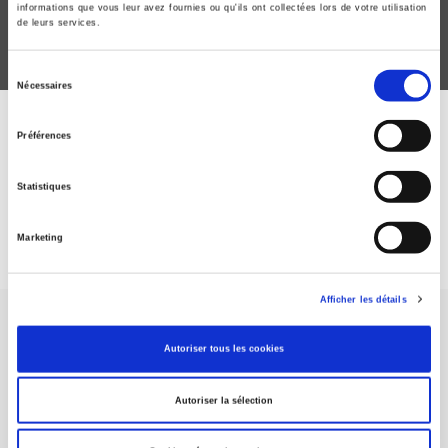
informations que vous leur avez fournies ou qu'ils ont collectées lors de votre utilisation
de leurs services.
Sélection
Nécessaires
du
consentement
ABONNEZ-VOUS À NOS
Préférences
REVUES
Statistiques
Je m’abonne
Marketing
Afficher les détails
Autoriser tous les cookies
Autoriser la sélection
Maison d'édition dédiée aux sciences humaines et sociales, les
Presses de Sciences Po participent depuis leur création en 1976