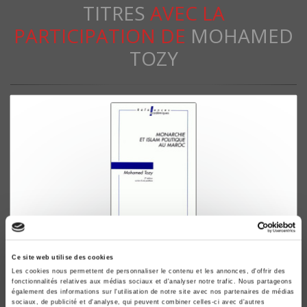
TITRES
AVEC LA
PARTICIPATION DE
MOHAMED
TOZY
Mohamed Tozy
Ce site web utilise des cookies
Les cookies nous permettent de personnaliser le contenu et les annonces, d'offrir des
fonctionnalités relatives aux médias sociaux et d'analyser notre trafic. Nous partageons
également des informations sur l'utilisation de notre site avec nos partenaires de médias
sociaux, de publicité et d'analyse, qui peuvent combiner celles-ci avec d'autres