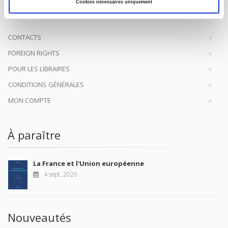
à la transmission des savoirs et des idées
continuer
Cookies nécessaires uniquement
CONTACTS
FOREIGN RIGHTS
POUR LES LIBRAIRES
CONDITIONS GÉNÉRALES
MON COMPTE
À paraître
La France et l'Union européenne
4 sept. 2026
Nouveautés