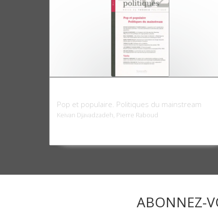
Raisons politiques 62, mai 2016
Pop et populaire. Politiques du mainstream
Keivan Djavadzadeh, Pierre Raboud
ABONNEZ-V