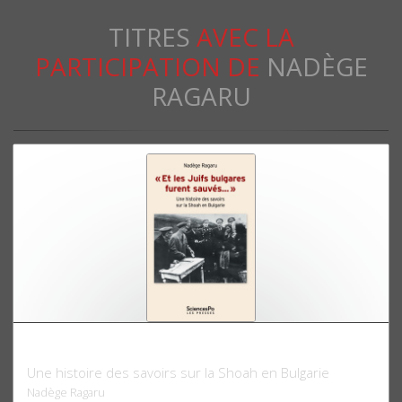
TITRES
AVEC LA
PARTICIPATION DE
NADÈGE
RAGARU
« Et les Juifs bulgares furent sauvés… »
Une histoire des savoirs sur la Shoah en Bulgarie
Nadège Ragaru