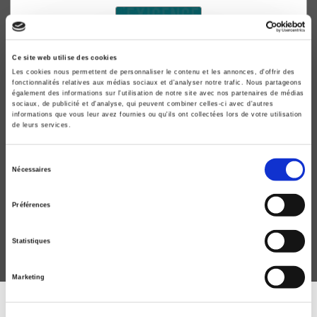
Ce site web utilise des cookies
Les cookies nous permettent de personnaliser le contenu et les annonces, d'offrir des
fonctionnalités relatives aux médias sociaux et d'analyser notre trafic. Nous partageons
également des informations sur l'utilisation de notre site avec nos partenaires de médias
sociaux, de publicité et d'analyse, qui peuvent combiner celles-ci avec d'autres
informations que vous leur avez fournies ou qu'ils ont collectées lors de votre utilisation
de leurs services.
La Lutte contre la corruption, le blanchiment, la
Sélection
Nécessaires
fraude fiscale
du
L'exigence d'éthique dans les mouvements financiers
consentement
Préférences
Michel Hunault
Statistiques
Marketing