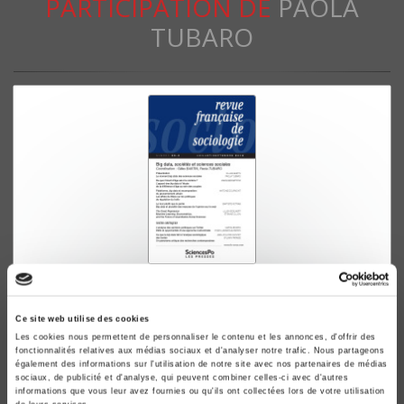
PARTICIPATION DE
PAOLA
TUBARO
Revue française de sociologie 59-3, juillet-
septembre 2018
Ce site web utilise des cookies
Big data, sociétés et sciences sociales
Les cookies nous permettent de personnaliser le contenu et les annonces, d'offrir des
Gilles Bastin, Paola Tubaro
fonctionnalités relatives aux médias sociaux et d'analyser notre trafic. Nous partageons
également des informations sur l'utilisation de notre site avec nos partenaires de médias
sociaux, de publicité et d'analyse, qui peuvent combiner celles-ci avec d'autres
informations que vous leur avez fournies ou qu'ils ont collectées lors de votre utilisation