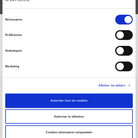
de leurs services.
Sélection
Nécessaires
du
ABONNEZ-VOUS À NOS
consentement
Préférences
REVUES
Statistiques
Je m’abonne
Marketing
Afficher les détails
Autoriser tous les cookies
Maison d'édition dédiée aux sciences humaines et sociales, les
Autoriser la sélection
Presses de Sciences Po participent depuis leur création en 1976
à la transmission des savoirs et des idées
continuer
Cookies nécessaires uniquement