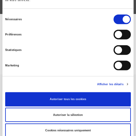
de leurs services.
Sélection
Nécessaires
du
ABONNEZ-VOUS À NOS
consentement
Préférences
REVUES
Statistiques
Je m’abonne
Marketing
Afficher les détails
Autoriser tous les cookies
Maison d'édition dédiée aux sciences humaines et sociales, les
Autoriser la sélection
Presses de Sciences Po participent depuis leur création en 1976
à la transmission des savoirs et des idées
continuer
Cookies nécessaires uniquement