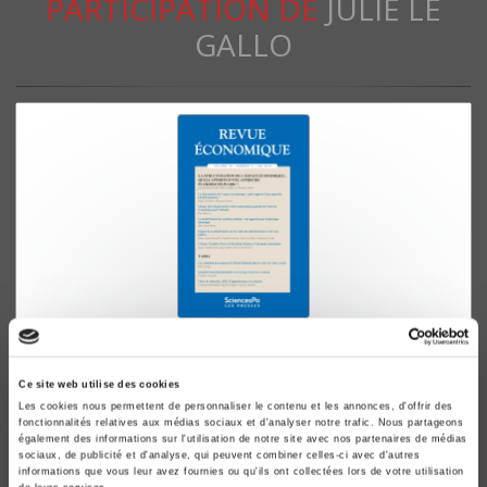
PARTICIPATION DE
JULIE LE
GALLO
Revue économique 70-3, mai 2019
La Structuration de l'espace économique : quels
Ce site web utilise des cookies
apports d'une approche pluridisciplinaire ?
Les cookies nous permettent de personnaliser le contenu et les annonces, d'offrir des
fonctionnalités relatives aux médias sociaux et d'analyser notre trafic. Nous partageons
Julie Le Gallo, Florence Puech
également des informations sur l'utilisation de notre site avec nos partenaires de médias
sociaux, de publicité et d'analyse, qui peuvent combiner celles-ci avec d'autres
informations que vous leur avez fournies ou qu'ils ont collectées lors de votre utilisation