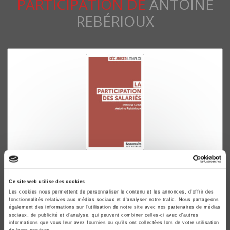
PARTICIPATION DE
ANTOINE
REBÉRIOUX
La Participation des salariés
Du partage d'information à la codétermination
Ce site web utilise des cookies
Patricia Crifo, Antoine Rebérioux
Les cookies nous permettent de personnaliser le contenu et les annonces, d'offrir des
fonctionnalités relatives aux médias sociaux et d'analyser notre trafic. Nous partageons
également des informations sur l'utilisation de notre site avec nos partenaires de médias
sociaux, de publicité et d'analyse, qui peuvent combiner celles-ci avec d'autres
informations que vous leur avez fournies ou qu'ils ont collectées lors de votre utilisation