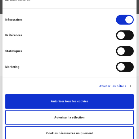
de leurs services.
Sélection
Nécessaires
du
ABONNEZ-VOUS À NOS
consentement
Préférences
REVUES
Statistiques
Je m’abonne
Marketing
Afficher les détails
Autoriser tous les cookies
Maison d'édition dédiée aux sciences humaines et sociales, les
Autoriser la sélection
Presses de Sciences Po participent depuis leur création en 1976
à la transmission des savoirs et des idées
continuer
Cookies nécessaires uniquement