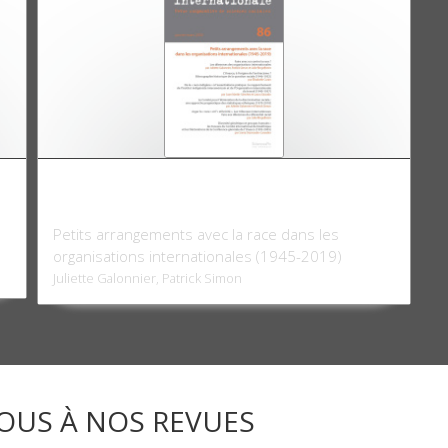
n
Critique internationale 86, janvier-mars
2020
Petits arrangements avec la race dans les
organisations internationales (1945-2019)
Juliette Galonnier, Patrick Simon
OUS À NOS REVUES