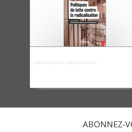
Politiques de lutte contre la radicalisatio
Juliette Galonnier, Stéphane Lacroix
ABONNEZ-V