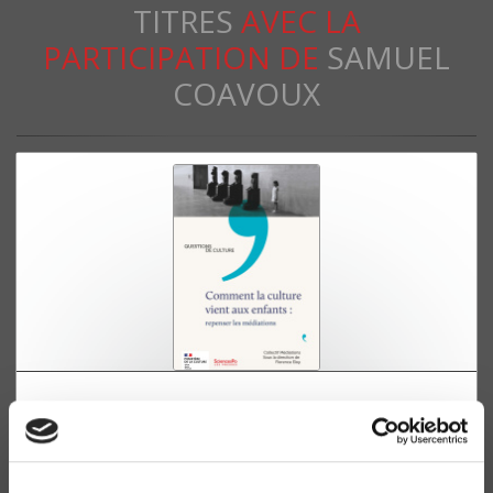
TITRES
AVEC LA
PARTICIPATION DE
SAMUEL
COAVOUX
Comment la culture vient aux enfants
Repenser les médiations
Florence Eloy, Stéphane Bonnéry