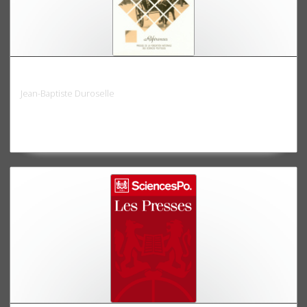
La France de la «Belle Epoque»
Jean-Baptiste Duroselle