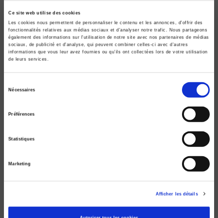
Ce site web utilise des cookies
Les cookies nous permettent de personnaliser le contenu et les annonces, d'offrir des
fonctionnalités relatives aux médias sociaux et d'analyser notre trafic. Nous partageons
également des informations sur l'utilisation de notre site avec nos partenaires de médias
sociaux, de publicité et d'analyse, qui peuvent combiner celles-ci avec d'autres
informations que vous leur avez fournies ou qu'ils ont collectées lors de votre utilisation
de leurs services.
Sélection
Nécessaires
du
consentement
Préférences
Statistiques
Les nouveaux Etats dans les relations
internationales
Jean-Baptiste Duroselle
Marketing
Afficher les détails
Autoriser tous les cookies