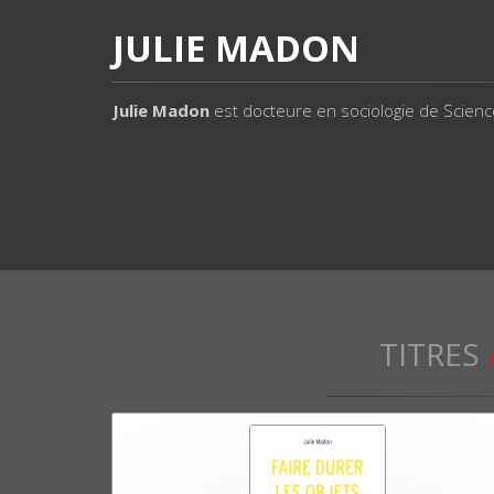
JULIE MADON
Julie Madon
est docteure en sociologie de Scienc
TITRES