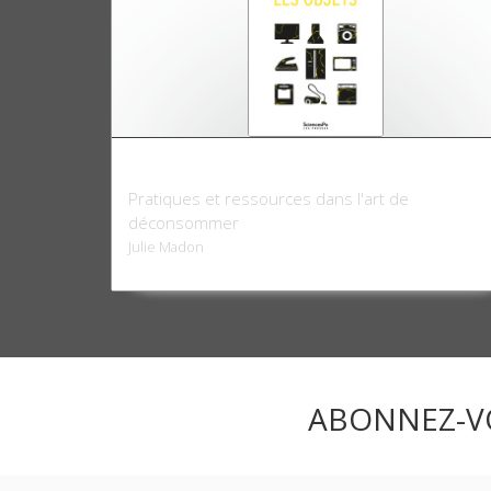
Faire durer les objets
Pratiques et ressources dans l'art de
déconsommer
Julie Madon
ABONNEZ-V