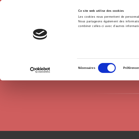
Ce site web utilise des cookies
Les cookies nous permettent de personnalis
Nous partageons également des informations
combiner celles-ci avec d'autres informatio
Accue
Auteurs
Julie Madon
Accueil
Sélection
Nécessaires
Préférence
du
consentement