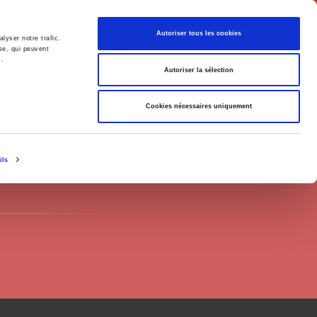
Français
Autoriser tous les cookies
lyser notre trafic.
se, qui peuvent
s.
Politique
Société
Autoriser la sélection
Cookies nécessaires uniquement
ils