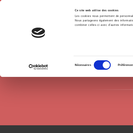
Ce site web utilise des cookies
Les cookies nous permettent de personnalis
Nous partageons également des informations
combiner celles-ci avec d'autres informatio
Accue
Auteurs
Clémence Cardon-Quint
Accueil
Sélection
Nécessaires
Préférence
du
consentement