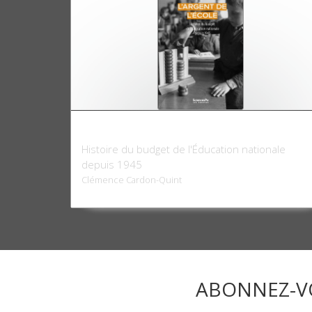
L'argent de l'école
Histoire du budget de l'Éducation nationale
depuis 1945
Clémence Cardon-Quint
ABONNEZ-V