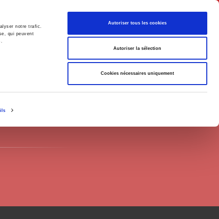
Français
Autoriser tous les cookies
lyser notre trafic.
se, qui peuvent
s.
Politique
Société
Autoriser la sélection
Cookies nécessaires uniquement
ils