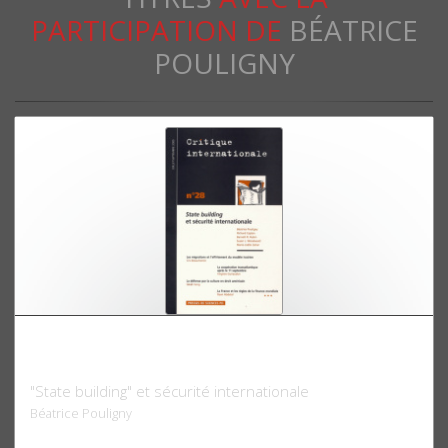
PARTICIPATION DE
BÉATRICE
POULIGNY
Critique internationale 28, juillet-septembre
2005
"State building" et sécurité internationale
Béatrice Pouligny