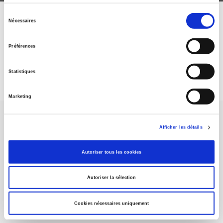
Sélection
Nécessaires
ABONNEZ-VOUS À NOS
du
consentement
REVUES
Préférences
Je m’abonne
Statistiques
Marketing
Afficher les détails
Autoriser tous les cookies
Maison d'édition dédiée aux sciences humaines et sociales, les
Presses de Sciences Po participent depuis leur création en 1976
Autoriser la sélection
à la transmission des savoirs et des idées
continuer
Cookies nécessaires uniquement
CONTACTS