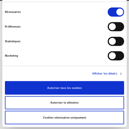
Sélection
Nécessaires
ABONNEZ-VOUS À NOS
du
consentement
REVUES
Préférences
Je m’abonne
Statistiques
Marketing
Afficher les détails
Autoriser tous les cookies
Maison d'édition dédiée aux sciences humaines et sociales, les
Presses de Sciences Po participent depuis leur création en 1976
Autoriser la sélection
à la transmission des savoirs et des idées
continuer
Cookies nécessaires uniquement
CONTACTS