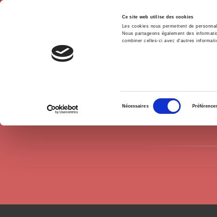
Ce site web utilise des cookies
Les cookies nous permettent de personnalis
Nous partageons également des informations
combiner celles-ci avec d'autres informatio
Accue
Auteurs
Robert Rézette
Accueil
Sélection
Nécessaires
Préférence
du
consentement