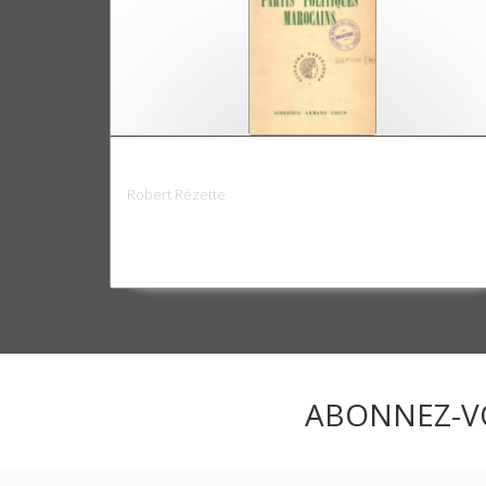
Les partis politiques marocains
Robert Rézette
ABONNEZ-V