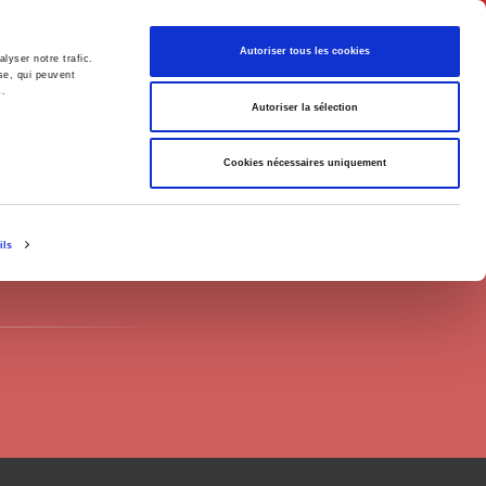
Français
Autoriser tous les cookies
lyser notre trafic.
se, qui peuvent
s.
Politique
Société
Autoriser la sélection
Cookies nécessaires uniquement
ils